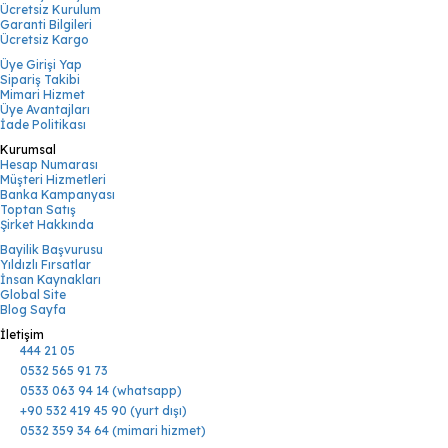
Ücretsiz Kurulum
Garanti Bilgileri
Ücretsiz Kargo
Üye Girişi Yap
Sipariş Takibi
Mimari Hizmet
Üye Avantajları
İade Politikası
Kurumsal
Hesap Numarası
Müşteri Hizmetleri
Banka Kampanyası
Toptan Satış
Şirket Hakkında
Bayilik Başvurusu
Yıldızlı Fırsatlar
İnsan Kaynakları
Global Site
Blog Sayfa
İletişim
444 21 05
0532 565 91 73
0533 063 94 14 (whatsapp)
+90 532 419 45 90 (yurt dışı)
0532 359 34 64 (mimari hizmet)