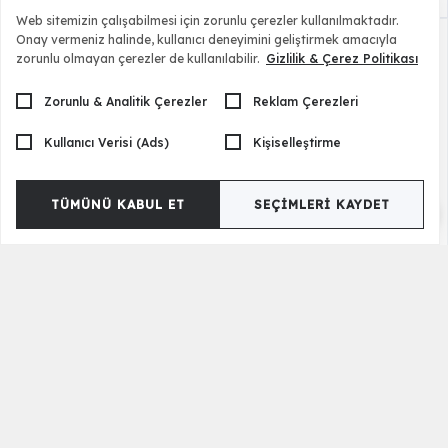
Web sitemizin çalışabilmesi için zorunlu çerezler kullanılmaktadır.
Onay vermeniz halinde, kullanıcı deneyimini geliştirmek amacıyla
zorunlu olmayan çerezler de kullanılabilir.
Gizlilik & Çerez Politikası
Zorunlu & Analitik Çerezler
Reklam Çerezleri
Kullanıcı Verisi (Ads)
Kişiselleştirme
TÜMÜNÜ KABUL ET
SEÇIMLERI KAYDET
Hipnoz Baza + Başlık
27.000,00 TL