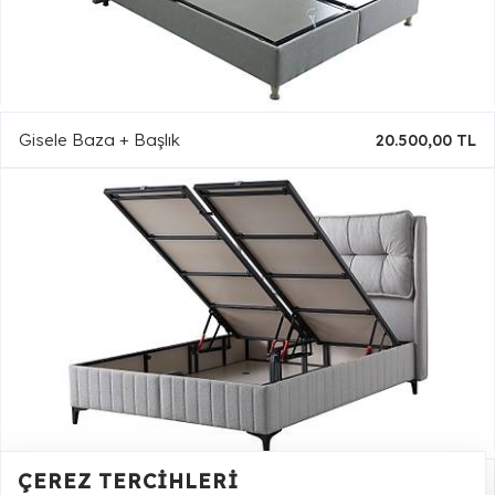
Gisele Baza + Başlık
20.500,00 TL
ÇEREZ TERCIHLERI
Helen Baza + Başlık
24.000,00 TL