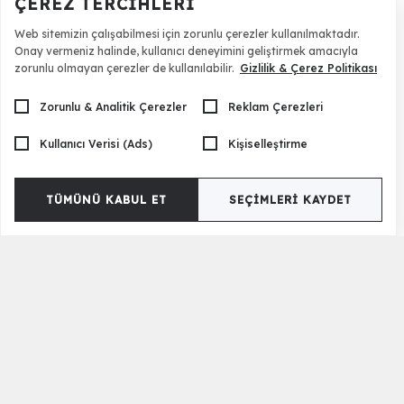
ÇEREZ TERCIHLERI
Web sitemizin çalışabilmesi için zorunlu çerezler kullanılmaktadır.
Onay vermeniz halinde, kullanıcı deneyimini geliştirmek amacıyla
zorunlu olmayan çerezler de kullanılabilir.
Gizlilik & Çerez Politikası
Zorunlu & Analitik Çerezler
Reklam Çerezleri
Kullanıcı Verisi (Ads)
Kişiselleştirme
TÜMÜNÜ KABUL ET
SEÇIMLERI KAYDET
Londra Bazalı Karyola ve Başlık
42.000 TL
Daha Fazla Karyola Yükle
Karyola Modelleri ve Fiyatları
Evlerimizin olmazsa olmazı olan karyola ve başucu modellerinde
konfor, kalite, estetik şıklık gibi kriterlerin yer aldığı model çeşitliliğini
ziyaretçilerimize sunmaktayız. Pek çok farklı malzeme niteliği ile
üretilen karyola modellerinde bu ara sıkça duyduğumuz ve pratik fikir