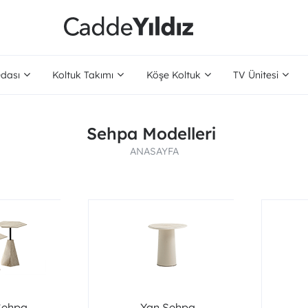
dası
Koltuk Takımı
Köşe Koltuk
TV Ünitesi
Sehpa Modelleri
ANASAYFA
Sehpa
Yan Sehpa