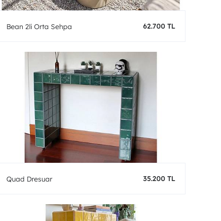
62.700 TL
Bean 2li Orta Sehpa
35.200 TL
Quad Dresuar