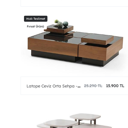
25.290 TL
15.900 TL
Latope Ceviz Orta Sehpa -
Fırsat Ürünü