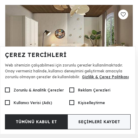
ÇEREZ TERCIHLERI
Web sitemizin çalışabilmesi için zorunlu çerezler kullanılmaktadır.
Onay vermeniz halinde, kullanıcı deneyimini geliştirmek amacıyla
zorunlu olmayan çerezler de kullanılabilir.
Gizlilik & Çerez Politikası
Nantes Bebek Odası
64.900 TL
Zorunlu & Analitik Çerezler
Reklam Çerezleri
Kullanıcı Verisi (Ads)
Kişiselleştirme
TÜMÜNÜ KABUL ET
SEÇIMLERI KAYDET