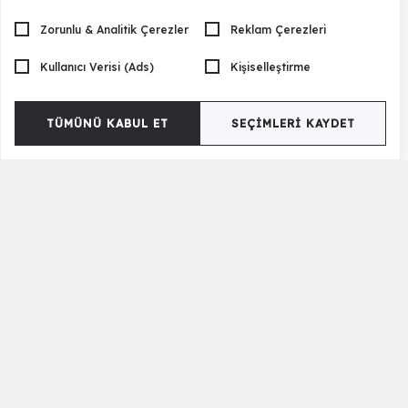
Zorunlu & Analitik Çerezler
Reklam Çerezleri
Kullanıcı Verisi (Ads)
Kişiselleştirme
TÜMÜNÜ KABUL ET
SEÇIMLERI KAYDET
Nero Kanepe - Dörtlü
82.500 TL
Daha Fazla Kanepe Yükle
Kanepe ve Çekyat
Modern tasarım formları ile bezeli yeni seri kanepe modelleri aynı
zamanda çekyat formunda da üretilebilmektedir. Kademeli
mekanizmalı ürünlerin haricinde altı sandık olan koltuk formunda ve
dizaynında kanepe modelleri de mevcuttur. Öne açılır mekanizma ve
sırt mekanizmalı kanepe modelleri de yerden tasarruf sağlayan bir
uzanma koltuğu işlevi görmektedir. Çekyat formunda üretilen
ürünlerimiz ayrı olarak satılmaktadır. Aynı zamanda oturma grubu
modellerimizde yer alan takım versiyonlarda tek çekyat,
kanepe
koltuk
olarak sipariş verilebilmektedir.