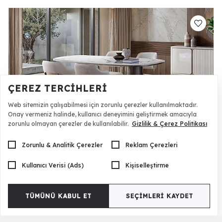
ÇEREZ TERCIHLERI
Web sitemizin çalışabilmesi için zorunlu çerezler kullanılmaktadır.
Onay vermeniz halinde, kullanıcı deneyimini geliştirmek amacıyla
zorunlu olmayan çerezler de kullanılabilir.
Gizlilik & Çerez Politikası
Solena Yemek Masası Takımı
74.000 TL
Zorunlu & Analitik Çerezler
Reklam Çerezleri
Kullanıcı Verisi (Ads)
Kişiselleştirme
TÜMÜNÜ KABUL ET
SEÇIMLERI KAYDET