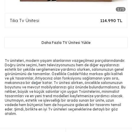
Tilia Tv Ünitesi
114.990 TL
Daha Fazla TV Ünitesi Yükle
Tv üniteleri, modern yaşam alanlarının vazgeçilmez parçalarındandır.
Doğru ünite seçimi, hem televizyonunuzu hem de diğer eşyalarınızı
estetik bir şekilde sergilemenize yardımcı olurken, salonunuzun genel
görünümünü de tamamlar. Özellikle CaddeYıldız markası gibi kaliteli
ve şık tasarımlar, ihtiyacınız olan fonksiyonu sağlamanın yanı sıra,
mekanınıza bir değer katar. Tv ünitesi alırken, öncelikle salonunuzun
boyutunu ve mevcut mobilyalarınızı göz önünde bulundurmalısınız. Bu
rehber, büyük ve küçük salonlar için uygun Tvünitelerini, minimalist
tasarımları ve en yeni trend modelleri keşfetmenize yardımcı olacak.
Unutmayın, estetik ve işlevselliği bir arada sunan bir ünite, uzun
vadede hem bütçenizi hem de hoşunuza gidecek bir tasarımı temsil
eder. Şimdi, birlikte en iyi Tv üniteleri seçeneklerine detaylı bir göz
atalım.
Dekoratif Ve Şık TV Üniteleri CaddeYıldız'da
Evlerinizin salonlarını ve oturma odalarınızı daha işlevsel ve estetik