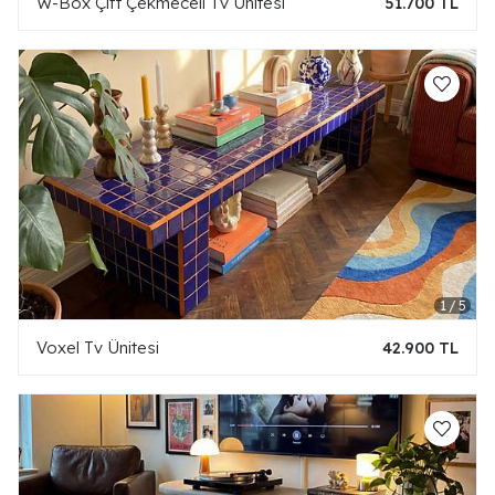
W-Box Çift Çekmeceli Tv Ünitesi
51.700 TL
Voxel Tv Ünitesi
42.900 TL