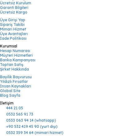
Ücretsiz Kurulum
Garanti Bilgileri
Ücretsiz Kargo
Üye Girişi Yap
Sipariş Takibi
Mimari Hizmet
Üye Avantajları
İade Politikası
Kurumsal
Hesap Numarası
Müşteri Hizmetleri
Banka Kampanyası
Toptan Satış
Şirket Hakkında
Bayilik Başvurusu
Yıldızlı Fırsatlar
İnsan Kaynakları
Global Site
Blog Sayfa
İletişim
444 21 05
0532 565 91 73
0533 063 94 14 (whatsapp)
+90 532 419 45 90 (yurt dışı)
0532 359 34 64 (mimari hizmet)