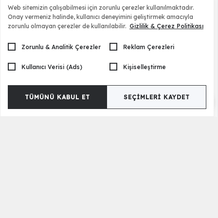
Web sitemizin çalışabilmesi için zorunlu çerezler kullanılmaktadır.
Onay vermeniz halinde, kullanıcı deneyimini geliştirmek amacıyla
zorunlu olmayan çerezler de kullanılabilir.
Gizlilik & Çerez Politikası
Zorunlu & Analitik Çerezler
Reklam Çerezleri
Kullanıcı Verisi (Ads)
Kişiselleştirme
TÜMÜNÜ KABUL ET
SEÇIMLERI KAYDET
Merkür Berjer
18.000,00 TL
Ürün Etiketleri
Gri Tv Ünitesi
Yeni Model Tv Üniteleri
Mermer Desen Tv Ünite