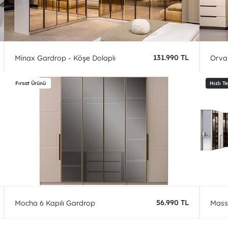
131.990 TL
Minax Gardrop - Köşe Dolaplı
Orva 
56.990 TL
Mocha 6 Kapılı Gardrop
Mass