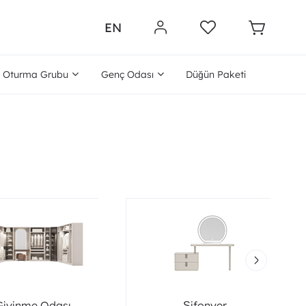
EN
Oturma Grubu
Genç Odası
Düğün Paketi
Giyinme Odası
Şifonyer