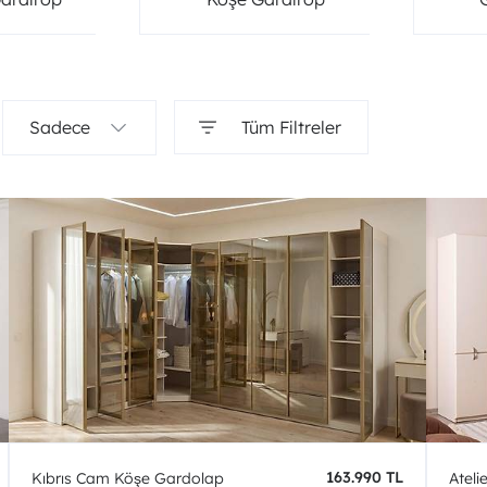
Sadece
Tüm Filtreler
163.990 TL
Kıbrıs Cam Köşe Gardolap
Ateli