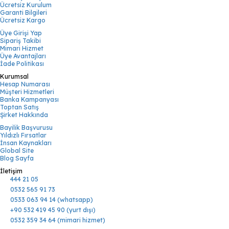
Ücretsiz Kurulum
Garanti Bilgileri
Ücretsiz Kargo
Üye Girişi Yap
Sipariş Takibi
Mimari Hizmet
Üye Avantajları
İade Politikası
Kurumsal
Hesap Numarası
Müşteri Hizmetleri
Banka Kampanyası
Toptan Satış
Şirket Hakkında
Bayilik Başvurusu
Yıldızlı Fırsatlar
İnsan Kaynakları
Global Site
Blog Sayfa
İletişim
444 21 05
0532 565 91 73
0533 063 94 14 (whatsapp)
+90 532 419 45 90 (yurt dışı)
0532 359 34 64 (mimari hizmet)