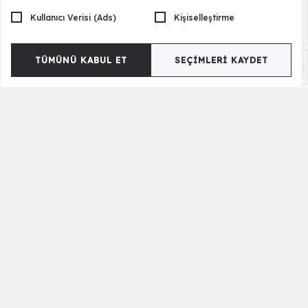
Kullanıcı Verisi (Ads)
Kişiselleştirme
TÜMÜNÜ KABUL ET
SEÇIMLERI KAYDET
Reflect 3 Kapılı Gardrop
20.500,00 TL
Versiyon Seçenekleri