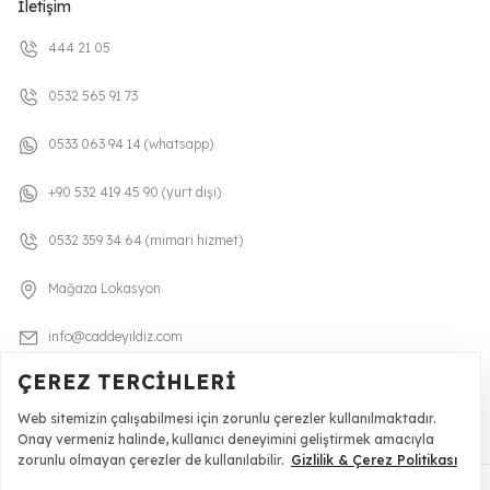
İletişim
444 21 05
0532 565 91 73
0533 063 94 14 (whatsapp)
+90 532 419 45 90 (yurt dışı)
0532 359 34 64 (mimari hizmet)
Mağaza Lokasyon
info@caddeyildiz.com
ÇEREZ TERCIHLERI
yonetim@caddeyildiz.com
Web sitemizin çalışabilmesi için zorunlu çerezler kullanılmaktadır.
Onay vermeniz halinde, kullanıcı deneyimini geliştirmek amacıyla
zorunlu olmayan çerezler de kullanılabilir.
Gizlilik & Çerez Politikası