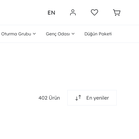
EN
Oturma Grubu
Genç Odası
Düğün Paketi
402 Ürün
En yeniler