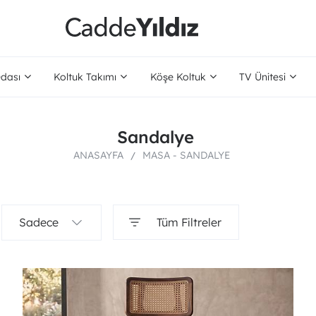
dası
Koltuk Takımı
Köşe Koltuk
TV Ünitesi
Sandalye
ANASAYFA
MASA - SANDALYE
Sadece
Tüm Filtreler