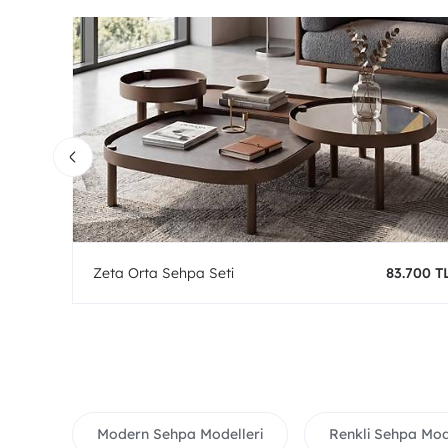
0 TL
Zeta Orta Sehpa Seti
83.700 T
Modern Sehpa Modelleri
Renkli Sehpa Mod