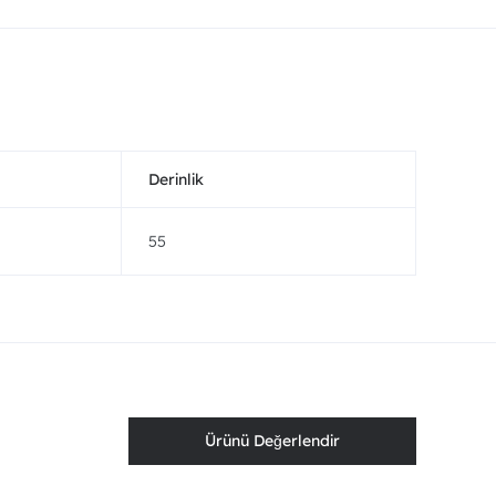
Derinlik
55
Ürünü Değerlendir