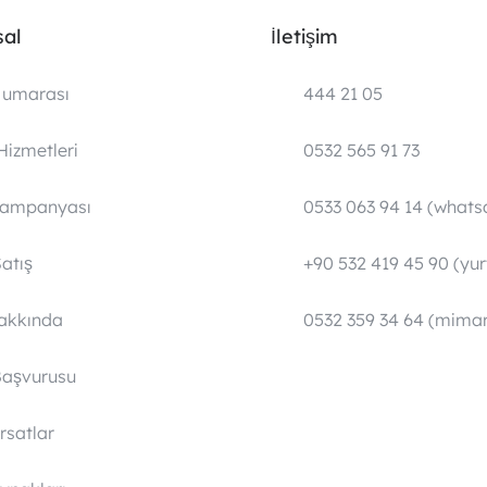
al
İletişim
umarası
444 21 05
Hizmetleri
0532 565 91 73
Kampanyası
0533 063 94 14 (whats
atış
+90 532 419 45 90 (yurt
Hakkında
0532 359 34 64 (mimar
Başvurusu
ırsatlar