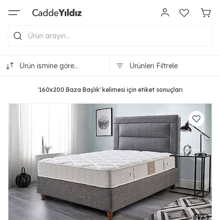
Ürün ismine göre
Ürünleri Filtrele
(A-Z)
'160x200 Baza Başlık' kelimesi için etiket sonuçları