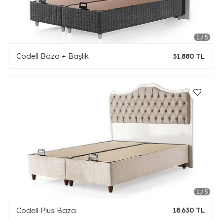
Codell Baza + Başlık
31.880 TL
Codell Plus Baza
18.630 TL