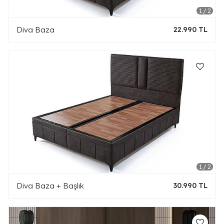
Diva Baza
22.990 TL
Diva Baza + Başlık
30.990 TL