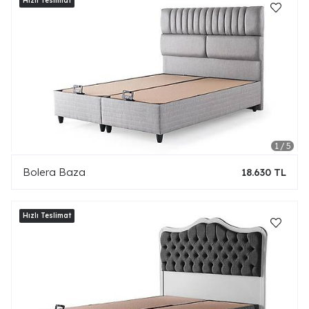
Bolera Baza
18.630 TL