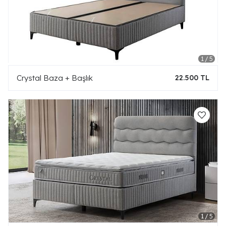
Crystal Baza + Başlık
22.500 TL