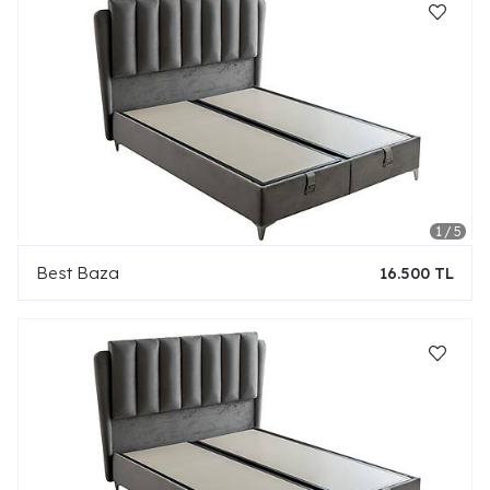
Best Baza
16.500 TL