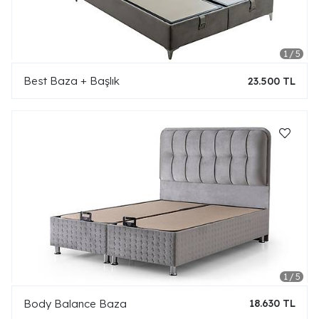
Best Baza + Başlık
23.500 TL
Body Balance Baza
18.630 TL