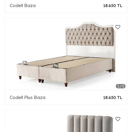
Codell Baza
18.630 TL
Codell Plus Baza
18.630 TL