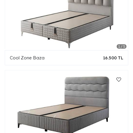
Cool Zone Baza
16.500 TL