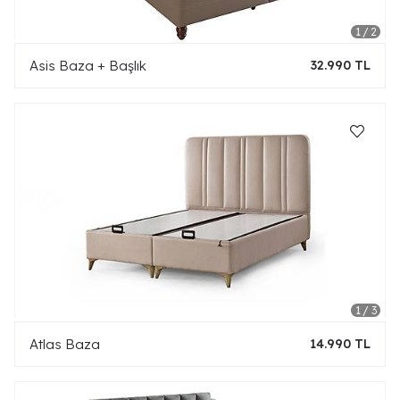
Asis Baza + Başlık
32.990 TL
Atlas Baza
14.990 TL