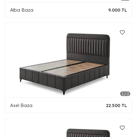
Alba Baza
9.000 TL
Asel Baza
22.500 TL