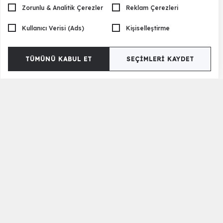
Zorunlu & Analitik Çerezler
Reklam Çerezleri
Kullanıcı Verisi (Ads)
Kişiselleştirme
TÜMÜNÜ KABUL ET
SEÇIMLERI KAYDET
Diva Baza + Başlık
30.990 TL