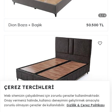
Dion Baza + Başlık
50.500 TL
ÇEREZ TERCIHLERI
Web sitemizin çalışabilmesi için zorunlu çerezler kullanılmaktadır.
Onay vermeniz halinde, kullanıcı deneyimini geliştirmek amacıyla
Diva Baza
22.990 TL
zorunlu olmayan çerezler de kullanılabilir.
Gizlilik & Çerez Politikası