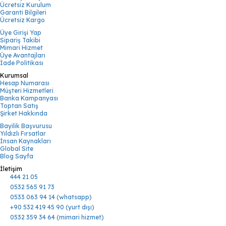
Ücretsiz Kurulum
Garanti Bilgileri
Ücretsiz Kargo
Üye Girişi Yap
Sipariş Takibi
Mimari Hizmet
Üye Avantajları
İade Politikası
Kurumsal
Hesap Numarası
Müşteri Hizmetleri
Banka Kampanyası
Toptan Satış
Şirket Hakkında
Bayilik Başvurusu
Yıldızlı Fırsatlar
İnsan Kaynakları
Global Site
Blog Sayfa
İletişim
444 21 05
0532 565 91 73
0533 063 94 14 (whatsapp)
+90 532 419 45 90 (yurt dışı)
0532 359 34 64 (mimari hizmet)