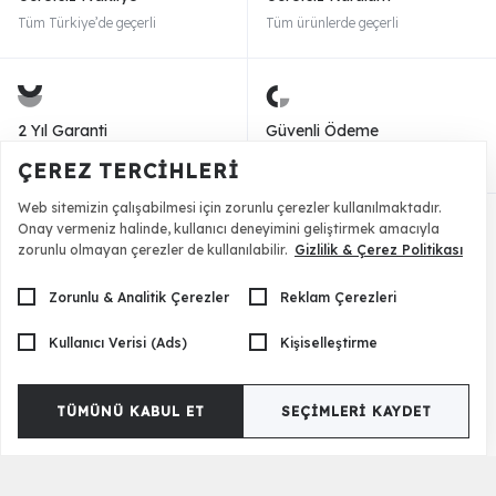
Tüm Türkiye’de geçerli
Tüm ürünlerde geçerli
2 Yıl Garanti
Güvenli Ödeme
Tüm mobilyalarda geçerli
256 bit SSL ile güvenli ödeme
ÇEREZ TERCIHLERI
Web sitemizin çalışabilmesi için zorunlu çerezler kullanılmaktadır.
Onay vermeniz halinde, kullanıcı deneyimini geliştirmek amacıyla
Müşteri Hizmetleri
Kurumsal
zorunlu olmayan çerezler de kullanılabilir.
Gizlilik & Çerez Politikası
Ödeme Seçenekleri
Hesap Numarası
Zorunlu & Analitik Çerezler
Reklam Çerezleri
Yurt dışı Satış
Müşteri Hizmetleri
Kullanıcı Verisi (Ads)
Kişiselleştirme
Ücretsiz Kurulum
Banka Kampanyası
Garanti Bilgileri
Toptan Satış
Ücretsiz Kargo
Şirket Hakkında
TÜMÜNÜ KABUL ET
SEÇIMLERI KAYDET
Üye Girişi Yap
Bayilik Başvurusu
Sipariş Takibi
Yıldızlı Fırsatlar