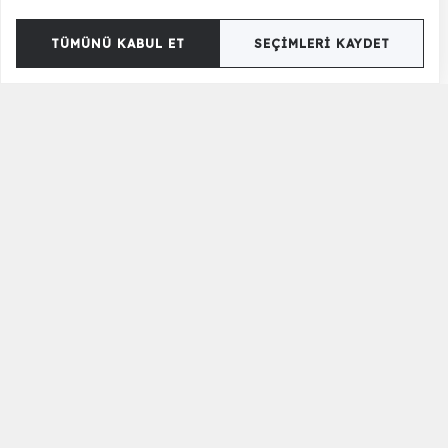
TÜMÜNÜ KABUL ET
SEÇIMLERI KAYDET
Acı Kahve Küp 34x89 cm
9.360 TL