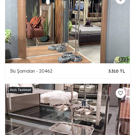
3lü Şamdan - 20462
3.310 TL