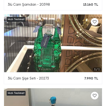
3lü Cam Şamdan - 20398
13.160 TL
3lü Cam Şişe Seti - 20273
7.990 TL