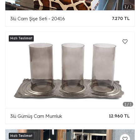
3lü Cam Şişe Seti - 20416
7.270 TL
3lü Gümüş Cam Mumluk
12.960 TL