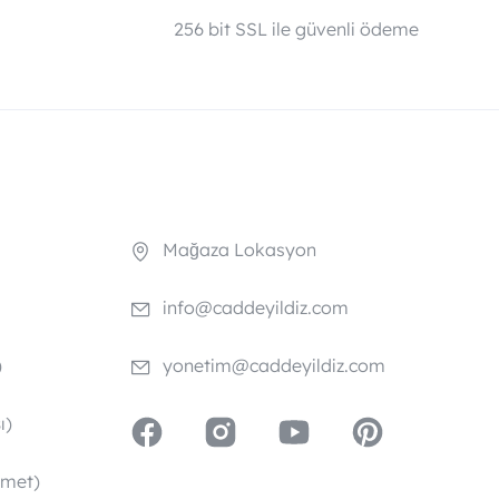
i
256 bit SSL ile güvenli ödeme
Mağaza Lokasyon
info@caddeyildiz.com
)
yonetim@caddeyildiz.com
ı)
zmet)