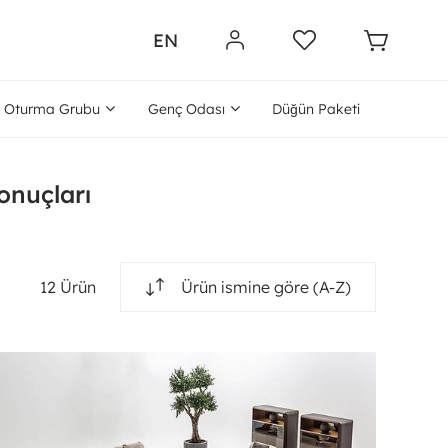
EN
Oturma Grubu
Genç Odası
Düğün Paketi
sonuçları
12 Ürün
Ürün ismine göre (A-Z)