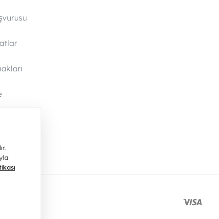
şvurusu
satlar
akları
e
a
r.
yla
tikası