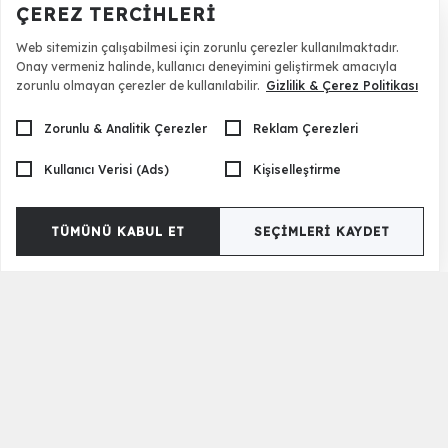
ÇEREZ TERCIHLERI
Web sitemizin çalışabilmesi için zorunlu çerezler kullanılmaktadır.
Onay vermeniz halinde, kullanıcı deneyimini geliştirmek amacıyla
zorunlu olmayan çerezler de kullanılabilir.
Gizlilik & Çerez Politikası
Zorunlu & Analitik Çerezler
Reklam Çerezleri
Kullanıcı Verisi (Ads)
Kişiselleştirme
TÜMÜNÜ KABUL ET
SEÇIMLERI KAYDET
Sosa Bahçe Koltuk Takımı
29.990 TL