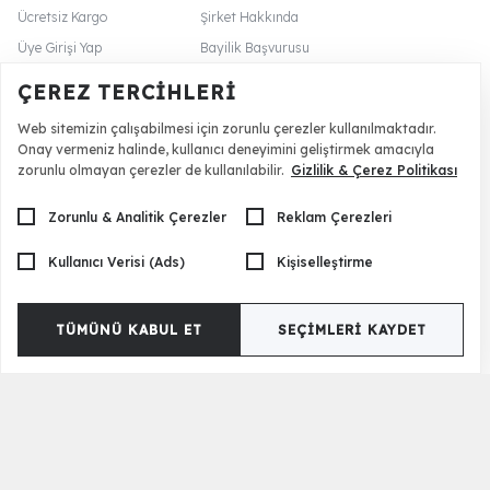
Ücretsiz Kargo
Şirket Hakkında
Üye Girişi Yap
Bayilik Başvurusu
Sipariş Takibi
Yıldızlı Fırsatlar
ÇEREZ TERCIHLERI
Mimari Hizmet
İnsan Kaynakları
Web sitemizin çalışabilmesi için zorunlu çerezler kullanılmaktadır.
Üye Avantajları
Global Site
Onay vermeniz halinde, kullanıcı deneyimini geliştirmek amacıyla
İade Politikası
Blog Sayfa
zorunlu olmayan çerezler de kullanılabilir.
Gizlilik & Çerez Politikası
Zorunlu & Analitik Çerezler
Reklam Çerezleri
İletişim
Kullanıcı Verisi (Ads)
Kişiselleştirme
444 21 05
0532 565 91 73
TÜMÜNÜ KABUL ET
SEÇIMLERI KAYDET
0533 063 94 14 (whatsapp)
+90 532 419 45 90 (yurt dışı)
0532 359 34 64 (mimari hizmet)