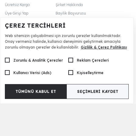
Ücretsiz Kargo
Şirket Hakkında
Üye Girişi Yap
Bayilik Başvurusu
Sipariş Takibi
Yıldızlı Fırsatlar
ÇEREZ TERCIHLERI
Mimari Hizmet
İnsan Kaynakları
Web sitemizin çalışabilmesi için zorunlu çerezler kullanılmaktadır.
Üye Avantajları
Global Site
Onay vermeniz halinde, kullanıcı deneyimini geliştirmek amacıyla
İade Politikası
Blog Sayfa
zorunlu olmayan çerezler de kullanılabilir.
Gizlilik & Çerez Politikası
Zorunlu & Analitik Çerezler
Reklam Çerezleri
İletişim
Kullanıcı Verisi (Ads)
Kişiselleştirme
444 21 05
0532 565 91 73
TÜMÜNÜ KABUL ET
SEÇIMLERI KAYDET
0533 063 94 14 (whatsapp)
+90 532 419 45 90 (yurt dışı)
0532 359 34 64 (mimari hizmet)