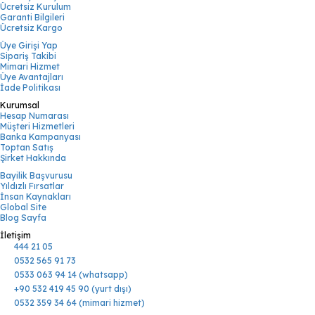
Ücretsiz Kurulum
Garanti Bilgileri
Ücretsiz Kargo
Üye Girişi Yap
Sipariş Takibi
Mimari Hizmet
Üye Avantajları
İade Politikası
Kurumsal
Hesap Numarası
Müşteri Hizmetleri
Banka Kampanyası
Toptan Satış
Şirket Hakkında
Bayilik Başvurusu
Yıldızlı Fırsatlar
İnsan Kaynakları
Global Site
Blog Sayfa
İletişim
444 21 05
0532 565 91 73
0533 063 94 14 (whatsapp)
+90 532 419 45 90 (yurt dışı)
0532 359 34 64 (mimari hizmet)