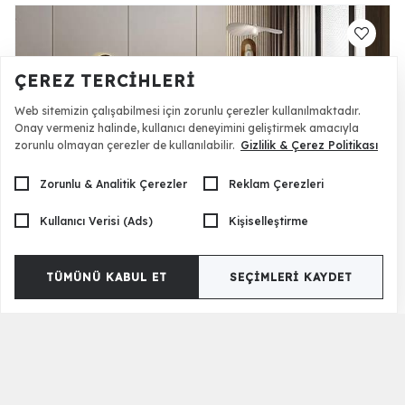
ÇEREZ TERCIHLERI
Web sitemizin çalışabilmesi için zorunlu çerezler kullanılmaktadır.
Onay vermeniz halinde, kullanıcı deneyimini geliştirmek amacıyla
zorunlu olmayan çerezler de kullanılabilir.
Gizlilik & Çerez Politikası
Zorunlu & Analitik Çerezler
Reklam Çerezleri
Kullanıcı Verisi (Ads)
Kişiselleştirme
Chubby Mdf Yemek Odası
75.990 TL
TÜMÜNÜ KABUL ET
SEÇIMLERI KAYDET