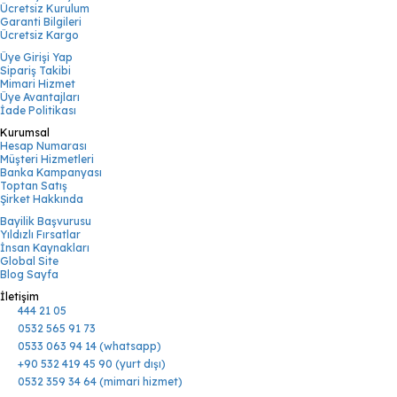
Ücretsiz Kurulum
Garanti Bilgileri
Ücretsiz Kargo
Üye Girişi Yap
Sipariş Takibi
Mimari Hizmet
Üye Avantajları
İade Politikası
Kurumsal
Hesap Numarası
Müşteri Hizmetleri
Banka Kampanyası
Toptan Satış
Şirket Hakkında
Bayilik Başvurusu
Yıldızlı Fırsatlar
İnsan Kaynakları
Global Site
Blog Sayfa
İletişim
444 21 05
0532 565 91 73
0533 063 94 14 (whatsapp)
+90 532 419 45 90 (yurt dışı)
0532 359 34 64 (mimari hizmet)