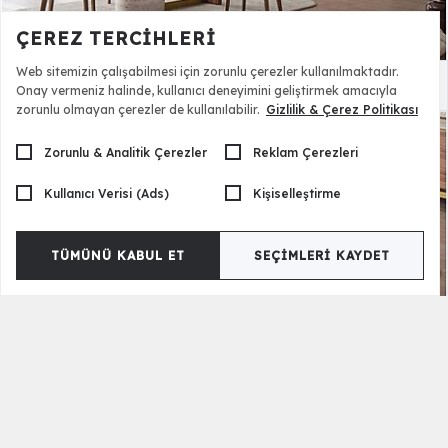
ÇEREZ TERCIHLERI
Web sitemizin çalışabilmesi için zorunlu çerezler kullanılmaktadır.
Adessa Yemek Odası
142.990,00 TL
Onay vermeniz halinde, kullanıcı deneyimini geliştirmek amacıyla
zorunlu olmayan çerezler de kullanılabilir.
Gizlilik & Çerez Politikası
Zorunlu & Analitik Çerezler
Reklam Çerezleri
Kullanıcı Verisi (Ads)
Kişiselleştirme
TÜMÜNÜ KABUL ET
SEÇIMLERI KAYDET
Adessa Yemek Masası Takımı
83.500,00 TL