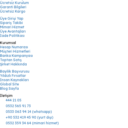
Ücretsiz Kurulum
Garanti Bilgileri
Ücretsiz Kargo
Üye Girişi Yap
Sipariş Takibi
Mimari Hizmet
Üye Avantajları
İade Politikası
Kurumsal
Hesap Numarası
Müşteri Hizmetleri
Banka Kampanyası
Toptan Satış
Şirket Hakkında
Bayilik Başvurusu
Yıldızlı Fırsatlar
İnsan Kaynakları
Global Site
Blog Sayfa
İletişim
444 21 05
0532 565 91 73
0533 063 94 14 (whatsapp)
+90 532 419 45 90 (yurt dışı)
0532 359 34 64 (mimari hizmet)