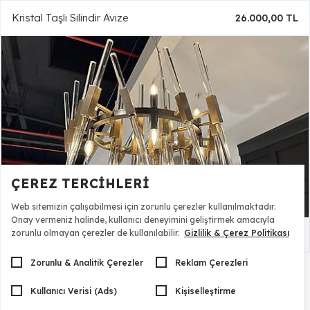
Kristal Taşlı Silindir Avize
26.000,00 TL
ÇEREZ TERCIHLERI
Web sitemizin çalışabilmesi için zorunlu çerezler kullanılmaktadır.
Onay vermeniz halinde, kullanıcı deneyimini geliştirmek amacıyla
zorunlu olmayan çerezler de kullanılabilir.
Gizlilik & Çerez Politikası
Silindir Sıralı Avize
25.040,00 TL
Zorunlu & Analitik Çerezler
Reklam Çerezleri
Kullanıcı Verisi (Ads)
Kişiselleştirme