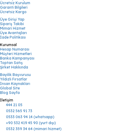
Ücretsiz Kurulum
Garanti Bilgileri
Ücretsiz Kargo
Üye Girişi Yap
Sipariş Takibi
Mimari Hizmet
Üye Avantajları
İade Politikası
Kurumsal
Hesap Numarası
Müşteri Hizmetleri
Banka Kampanyası
Toptan Satış
Şirket Hakkında
Bayilik Başvurusu
Yıldızlı Fırsatlar
İnsan Kaynakları
Global Site
Blog Sayfa
İletişim
444 21 05
0532 565 91 73
0533 063 94 14 (whatsapp)
+90 532 419 45 90 (yurt dışı)
0532 359 34 64 (mimari hizmet)