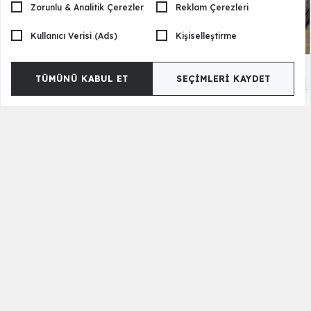
Zorunlu & Analitik Çerezler
Reklam Çerezleri
Kullanıcı Verisi (Ads)
Kişiselleştirme
Argemon Yemek Masası Takımı - Aytaşı
45.500,00 TL
TÜMÜNÜ KABUL ET
SEÇIMLERI KAYDET
Panama Yemek Masası Takımı
65.500,00 TL