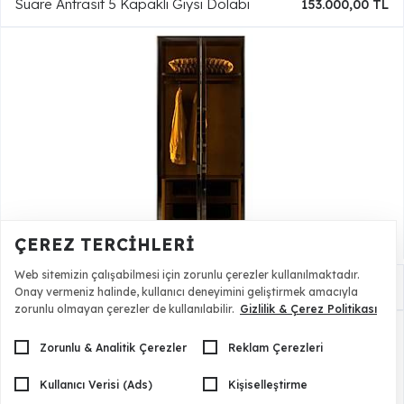
Suare Antrasit 5 Kapaklı Giysi Dolabı
153.000,00 TL
ÇEREZ TERCIHLERI
Web sitemizin çalışabilmesi için zorunlu çerezler kullanılmaktadır.
Suare Antrasit 90lık Çekmeceli Dolap
55.500,00 TL
Onay vermeniz halinde, kullanıcı deneyimini geliştirmek amacıyla
zorunlu olmayan çerezler de kullanılabilir.
Gizlilik & Çerez Politikası
Zorunlu & Analitik Çerezler
Reklam Çerezleri
Kullanıcı Verisi (Ads)
Kişiselleştirme