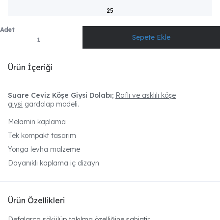
25
Adet
Ürün İçeriği
Suare Ceviz Köşe Giysi Dolabı;
Raflı ve asklılı köşe
giysi
gardolap modeli.
Melamin kaplama
Tek kompakt tasarım
Yonga levha malzeme
Dayanıklı kaplama iç dizayn
Ürün Özellikleri
Defalarca sökülüp takılma özelliğine sahiptir