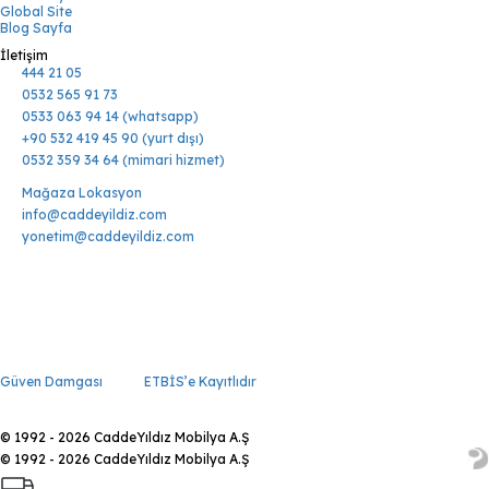
Global Site
Blog Sayfa
İletişim
444 21 05
0532 565 91 73
0533 063 94 14 (whatsapp)
+90 532 419 45 90 (yurt dışı)
0532 359 34 64 (mimari hizmet)
Mağaza Lokasyon
info@caddeyildiz.com
yonetim@caddeyildiz.com
Güven Damgası
ETBİS’e Kayıtlıdır
© 1992 - 2026 CaddeYıldız Mobilya A.Ş
© 1992 - 2026 CaddeYıldız Mobilya A.Ş