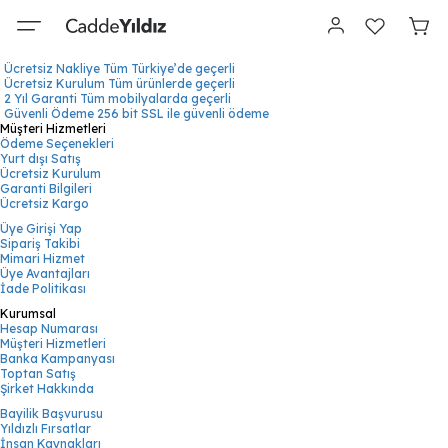
Ücretsiz Nakliye
Tüm Türkiye’de geçerli
Ücretsiz Kurulum
Tüm ürünlerde geçerli
2 Yıl Garanti
Tüm mobilyalarda geçerli
Güvenli Ödeme
256 bit SSL ile güvenli ödeme
Müşteri Hizmetleri
Ödeme Seçenekleri
Yurt dışı Satış
Ücretsiz Kurulum
Garanti Bilgileri
Ücretsiz Kargo
Üye Girişi Yap
Sipariş Takibi
Mimari Hizmet
Üye Avantajları
İade Politikası
Kurumsal
Hesap Numarası
Müşteri Hizmetleri
Banka Kampanyası
Toptan Satış
Şirket Hakkında
Bayilik Başvurusu
Yıldızlı Fırsatlar
İnsan Kaynakları