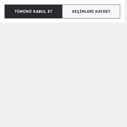
TÜMÜNÜ KABUL ET
SEÇIMLERI KAYDET
Suare Antrasit 90lık Askılı Dolap
55.500,00 TL
Renk Seçenekleri