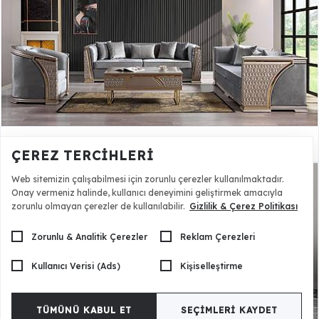
Verdere Koltuk Takımı - Cappuccino
206.390,00 TL
ÇEREZ TERCIHLERI
Web sitemizin çalışabilmesi için zorunlu çerezler kullanılmaktadır.
Onay vermeniz halinde, kullanıcı deneyimini geliştirmek amacıyla
zorunlu olmayan çerezler de kullanılabilir.
Gizlilik & Çerez Politikası
Zorunlu & Analitik Çerezler
Reklam Çerezleri
Kullanıcı Verisi (Ads)
Kişiselleştirme
TÜMÜNÜ KABUL ET
SEÇIMLERI KAYDET