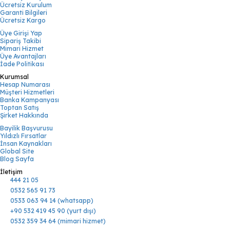
Ücretsiz Kurulum
Garanti Bilgileri
Ücretsiz Kargo
Üye Girişi Yap
Sipariş Takibi
Mimari Hizmet
Üye Avantajları
İade Politikası
Kurumsal
Hesap Numarası
Müşteri Hizmetleri
Banka Kampanyası
Toptan Satış
Şirket Hakkında
Bayilik Başvurusu
Yıldızlı Fırsatlar
İnsan Kaynakları
Global Site
Blog Sayfa
İletişim
444 21 05
0532 565 91 73
0533 063 94 14 (whatsapp)
+90 532 419 45 90 (yurt dışı)
0532 359 34 64 (mimari hizmet)