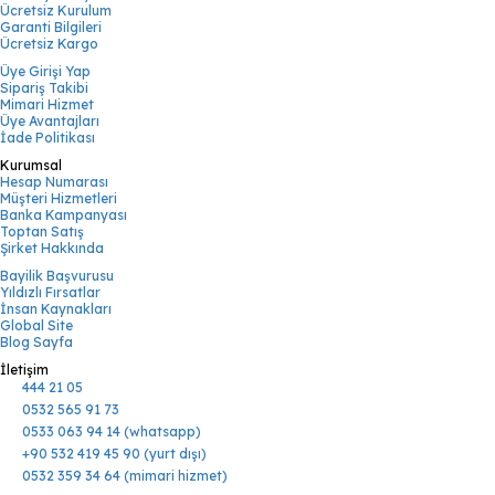
Ücretsiz Kurulum
Garanti Bilgileri
Ücretsiz Kargo
Üye Girişi Yap
Sipariş Takibi
Mimari Hizmet
Üye Avantajları
İade Politikası
Kurumsal
Hesap Numarası
Müşteri Hizmetleri
Banka Kampanyası
Toptan Satış
Şirket Hakkında
Bayilik Başvurusu
Yıldızlı Fırsatlar
İnsan Kaynakları
Global Site
Blog Sayfa
İletişim
444 21 05
0532 565 91 73
0533 063 94 14 (whatsapp)
+90 532 419 45 90 (yurt dışı)
0532 359 34 64 (mimari hizmet)