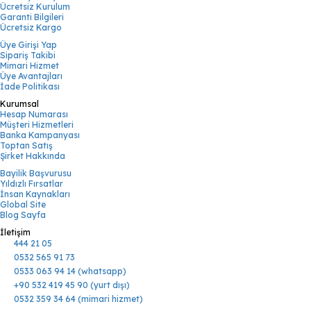
Ücretsiz Kurulum
Garanti Bilgileri
Ücretsiz Kargo
Üye Girişi Yap
Sipariş Takibi
Mimari Hizmet
Üye Avantajları
İade Politikası
Kurumsal
Hesap Numarası
Müşteri Hizmetleri
Banka Kampanyası
Toptan Satış
Şirket Hakkında
Bayilik Başvurusu
Yıldızlı Fırsatlar
İnsan Kaynakları
Global Site
Blog Sayfa
İletişim
444 21 05
0532 565 91 73
0533 063 94 14 (whatsapp)
+90 532 419 45 90 (yurt dışı)
0532 359 34 64 (mimari hizmet)