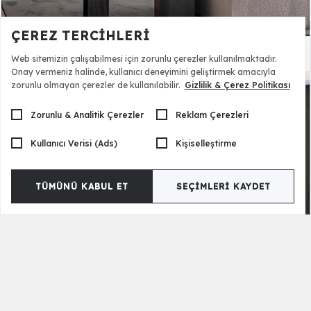
ÇEREZ TERCIHLERI
Pisa Kanepe - Üçlü
75.500,00 TL
Web sitemizin çalışabilmesi için zorunlu çerezler kullanılmaktadır.
Onay vermeniz halinde, kullanıcı deneyimini geliştirmek amacıyla
zorunlu olmayan çerezler de kullanılabilir.
Gizlilik & Çerez Politikası
Zorunlu & Analitik Çerezler
Reklam Çerezleri
Kullanıcı Verisi (Ads)
Kişiselleştirme
TÜMÜNÜ KABUL ET
SEÇIMLERI KAYDET
Pisa Bazalı Yatak Odası
170.100,00 TL