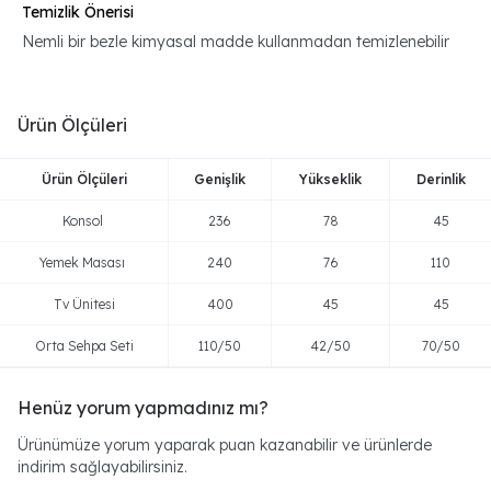
Temizlik Önerisi
Nemli bir bezle kimyasal madde kullanmadan temizlenebilir
Ürün Ölçüleri
Ürün Ölçüleri
Genişlik
Yükseklik
Derinlik
Konsol
236
78
45
Yemek Masası
240
76
110
Tv Ünitesi
400
45
45
Orta Sehpa Seti
110/50
42/50
70/50
Henüz yorum yapmadınız mı?
Ürünümüze yorum yaparak puan kazanabilir ve ürünlerde
indirim sağlayabilirsiniz.