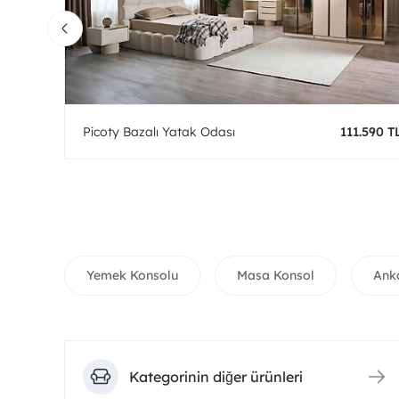
0 TL
Picoty Bazalı Yatak Odası
111.590 T
Yemek Konsolu
Masa Konsol
Ank
Kategorinin diğer ürünleri