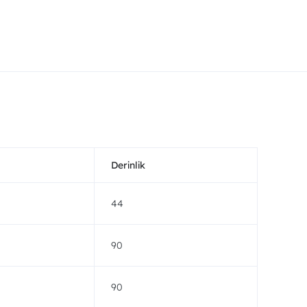
Derinlik
44
90
90