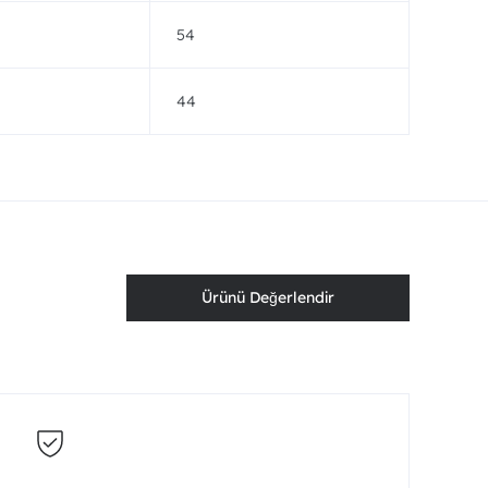
54
44
Ürünü Değerlendir