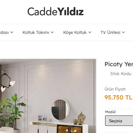
dası
Koltuk Takımı
Köşe Koltuk
TV Ünitesi
Picoty Y
Stok Kodu
95.750 TL
Modül