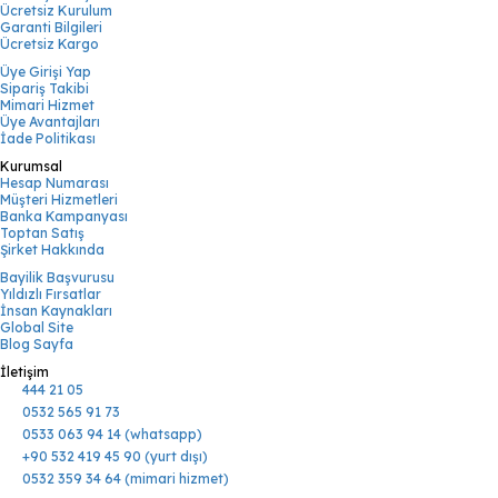
Ücretsiz Kurulum
Garanti Bilgileri
Ücretsiz Kargo
Üye Girişi Yap
Sipariş Takibi
Mimari Hizmet
Üye Avantajları
İade Politikası
Kurumsal
Hesap Numarası
Müşteri Hizmetleri
Banka Kampanyası
Toptan Satış
Şirket Hakkında
Bayilik Başvurusu
Yıldızlı Fırsatlar
İnsan Kaynakları
Global Site
Blog Sayfa
İletişim
444 21 05
0532 565 91 73
0533 063 94 14 (whatsapp)
+90 532 419 45 90 (yurt dışı)
0532 359 34 64 (mimari hizmet)