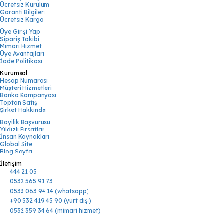
Ücretsiz Kurulum
Garanti Bilgileri
Ücretsiz Kargo
Üye Girişi Yap
Sipariş Takibi
Mimari Hizmet
Üye Avantajları
İade Politikası
Kurumsal
Hesap Numarası
Müşteri Hizmetleri
Banka Kampanyası
Toptan Satış
Şirket Hakkında
Bayilik Başvurusu
Yıldızlı Fırsatlar
İnsan Kaynakları
Global Site
Blog Sayfa
İletişim
444 21 05
0532 565 91 73
0533 063 94 14 (whatsapp)
+90 532 419 45 90 (yurt dışı)
0532 359 34 64 (mimari hizmet)