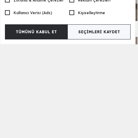
Zorunlu & Analitik Çerezler
Reklam Çerezleri
Kullanıcı Verisi (Ads)
Kişiselleştirme
Bianca Genç Odası - 3 Kapılı
52.800,00 TL
TÜMÜNÜ KABUL ET
SEÇIMLERI KAYDET
Pink Genç Odası - 3 Kapılı
62.150,00 TL