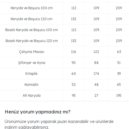
Karyola ve Başucu 100 cm
112
109
209
Karyola ve Başucu 120 cm
132
109
209
Bazalı Karyola ve Başucu 100 cm
112
109
209
Bazalı Karyola ve Başucu 120 cm
132
109
209
Çalışma Masası
116
122
63
Şifonyer ve Ayna
90
88
51
Kitaplık
60
174
39
Komodin
52
48
45
Alt Karyola
95
27
195
Henüz yorum yapmadınız mı?
Ürünümüze yorum yaparak puan kazanabilir ve ürünlerde
indirim sağlayabilirsiniz.