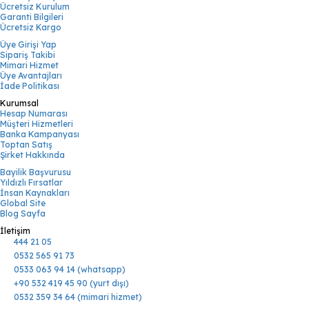
Ücretsiz Kurulum
Garanti Bilgileri
Ücretsiz Kargo
Üye Girişi Yap
Sipariş Takibi
Mimari Hizmet
Üye Avantajları
İade Politikası
Kurumsal
Hesap Numarası
Müşteri Hizmetleri
Banka Kampanyası
Toptan Satış
Şirket Hakkında
Bayilik Başvurusu
Yıldızlı Fırsatlar
İnsan Kaynakları
Global Site
Blog Sayfa
İletişim
444 21 05
0532 565 91 73
0533 063 94 14 (whatsapp)
+90 532 419 45 90 (yurt dışı)
0532 359 34 64 (mimari hizmet)