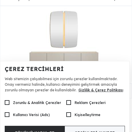
ÇEREZ TERCIHLERI
Web sitemizin çalışabilmesi için zorunlu çerezler kullanılmaktadır.
Onay vermeniz halinde, kullanıcı deneyimini geliştirmek amacıyla
zorunlu olmayan çerezler de kullanılabilir.
Gizlilik & Çerez Politikası
Arty Konsol
49.500,00 TL
Zorunlu & Analitik Çerezler
Reklam Çerezleri
Kullanıcı Verisi (Ads)
Kişiselleştirme
Ürün Etiketleri