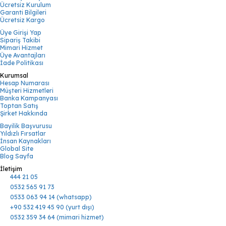
Ücretsiz Kurulum
Garanti Bilgileri
Ücretsiz Kargo
Üye Girişi Yap
Sipariş Takibi
Mimari Hizmet
Üye Avantajları
İade Politikası
Kurumsal
Hesap Numarası
Müşteri Hizmetleri
Banka Kampanyası
Toptan Satış
Şirket Hakkında
Bayilik Başvurusu
Yıldızlı Fırsatlar
İnsan Kaynakları
Global Site
Blog Sayfa
İletişim
444 21 05
0532 565 91 73
0533 063 94 14 (whatsapp)
+90 532 419 45 90 (yurt dışı)
0532 359 34 64 (mimari hizmet)