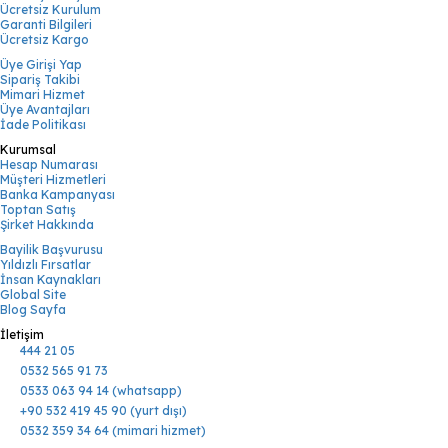
Ücretsiz Kurulum
Garanti Bilgileri
Ücretsiz Kargo
Üye Girişi Yap
Sipariş Takibi
Mimari Hizmet
Üye Avantajları
İade Politikası
Kurumsal
Hesap Numarası
Müşteri Hizmetleri
Banka Kampanyası
Toptan Satış
Şirket Hakkında
Bayilik Başvurusu
Yıldızlı Fırsatlar
İnsan Kaynakları
Global Site
Blog Sayfa
İletişim
444 21 05
0532 565 91 73
0533 063 94 14 (whatsapp)
+90 532 419 45 90 (yurt dışı)
0532 359 34 64 (mimari hizmet)