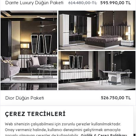
Dante Luxury Düğün Paketi
614.480,00 TL
595.990,00 TL
Dior Düğün Paketi
526.750,00 TL
ÇEREZ TERCIHLERI
Web sitemizin çalışabilmesi için zorunlu çerezler kullanılmaktadır.
Pakete Dahil Ürünler
Onay vermeniz halinde, kullanıcı deneyimini geliştirmek amacıyla
zorunlu olmayan çerezler de kullanılabilir.
Gizlilik & Çerez Politikası