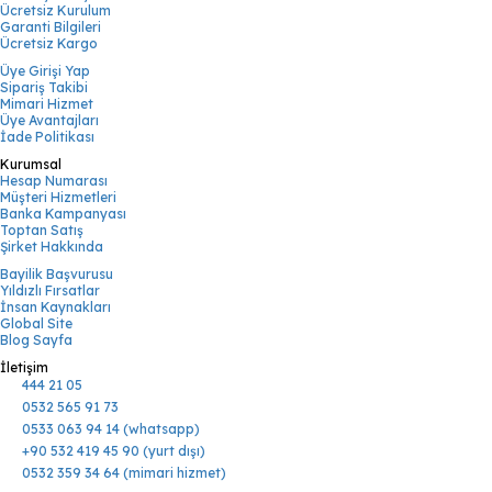
Ücretsiz Kurulum
Garanti Bilgileri
Ücretsiz Kargo
Üye Girişi Yap
Sipariş Takibi
Mimari Hizmet
Üye Avantajları
İade Politikası
Kurumsal
Hesap Numarası
Müşteri Hizmetleri
Banka Kampanyası
Toptan Satış
Şirket Hakkında
Bayilik Başvurusu
Yıldızlı Fırsatlar
İnsan Kaynakları
Global Site
Blog Sayfa
İletişim
444 21 05
0532 565 91 73
0533 063 94 14 (whatsapp)
+90 532 419 45 90 (yurt dışı)
0532 359 34 64 (mimari hizmet)