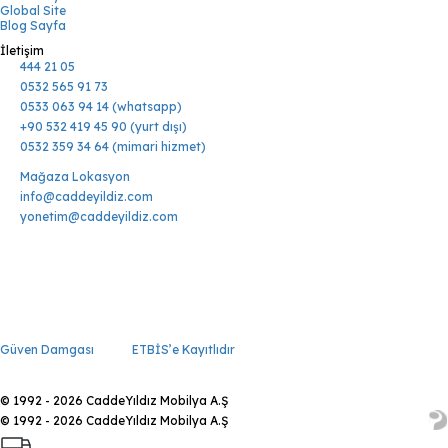
Global Site
Blog Sayfa
İletişim
444 21 05
0532 565 91 73
0533 063 94 14 (whatsapp)
+90 532 419 45 90 (yurt dışı)
0532 359 34 64 (mimari hizmet)
Mağaza Lokasyon
info@caddeyildiz.com
yonetim@caddeyildiz.com
Güven Damgası
ETBİS’e Kayıtlıdır
© 1992 - 2026 CaddeYıldız Mobilya A.Ş
© 1992 - 2026 CaddeYıldız Mobilya A.Ş