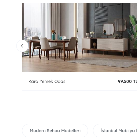
0 TL
Karo Yemek Odası
99.500 T
Modern Sehpa Modelleri
İstanbul Mobilya