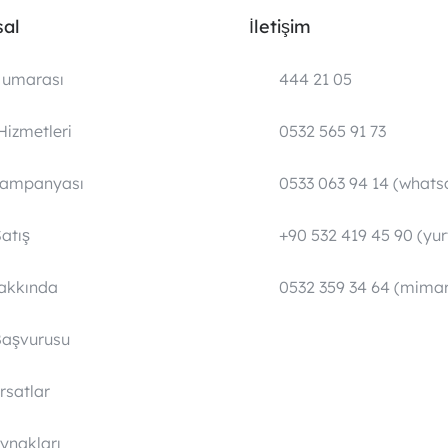
al
İletişim
umarası
444 21 05
Hizmetleri
0532 565 91 73
Kampanyası
0533 063 94 14 (whats
atış
+90 532 419 45 90 (yurt
Hakkında
0532 359 34 64 (mimar
Başvurusu
ırsatlar
ynakları