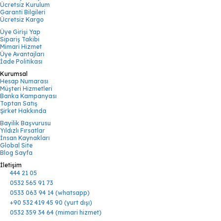
Ücretsiz Kurulum
Garanti Bilgileri
Ücretsiz Kargo
Üye Girişi Yap
Sipariş Takibi
Mimari Hizmet
Üye Avantajları
İade Politikası
Kurumsal
Hesap Numarası
Müşteri Hizmetleri
Banka Kampanyası
Toptan Satış
Şirket Hakkında
Bayilik Başvurusu
Yıldızlı Fırsatlar
İnsan Kaynakları
Global Site
Blog Sayfa
İletişim
444 21 05
0532 565 91 73
0533 063 94 14 (whatsapp)
+90 532 419 45 90 (yurt dışı)
0532 359 34 64 (mimari hizmet)