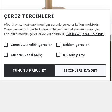
ÇEREZ TERCIHLERI
Web sitemizin çalışabilmesi için zorunlu çerezler kullanılmaktadır.
İntegral Yan Sehpa
18.500,00 TL
Onay vermeniz halinde, kullanıcı deneyimini geliştirmek amacıyla
zorunlu olmayan çerezler de kullanılabilir.
Gizlilik & Çerez Politikası
Zorunlu & Analitik Çerezler
Reklam Çerezleri
Kullanıcı Verisi (Ads)
Kişiselleştirme
TÜMÜNÜ KABUL ET
SEÇIMLERI KAYDET
İntegral Bazalı Yatak Odası
191.500,00 TL