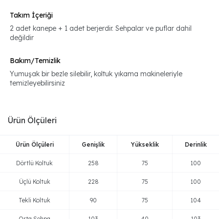
Takım İçeriği
2 adet kanepe + 1 adet berjerdir. Sehpalar ve puflar dahil
değildir
Bakım/Temizlik
Yumuşak bir bezle silebilir, koltuk yıkama makineleriyle
temizleyebilirsiniz
Ürün Ölçüleri
Ürün Ölçüleri
Genişlik
Yükseklik
Derinlik
Dörtlü Koltuk
258
75
100
Üçlü Koltuk
228
75
100
Tekli Koltuk
90
75
104
Orta Sehpa
103
40
103