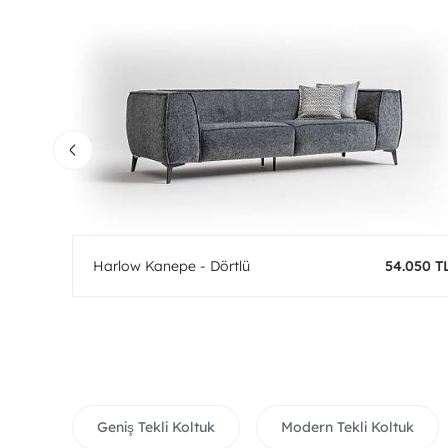
0 TL
Harlow Kanepe - Dörtlü
54.050 T
Geniş Tekli Koltuk
Modern Tekli Koltuk