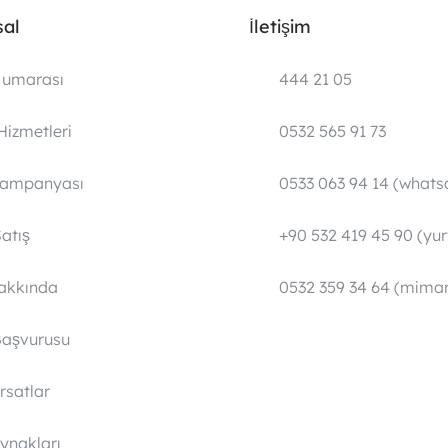
al
İletişim
umarası
444 21 05
Hizmetleri
0532 565 91 73
Kampanyası
0533 063 94 14 (whats
atış
+90 532 419 45 90 (yurt
Hakkında
0532 359 34 64 (mimar
Başvurusu
ırsatlar
ynakları