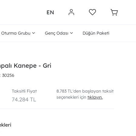
EN
Oturma Grubu
Genç Odası
Düğün Paketi
palı Kanepe - Gri
30256
Taksitli Fiyat
8.783 TL'den başlayan taksit
seçenekleri için
tıklayın.
74.284 TL
kleri