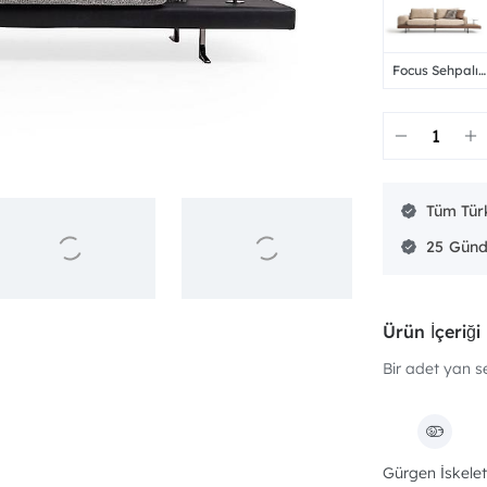
Focus Sehpalı
Kanepe
Tüm Türk
25
Ürün İçeriği
Bir adet yan se
Gürgen İskelet