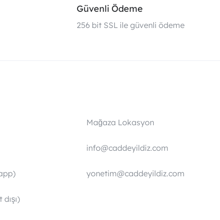
Güvenli Ödeme
i
256 bit SSL ile güvenli ödeme
Mağaza Lokasyon
info@caddeyildiz.com
app)
yonetim@caddeyildiz.com
 dışı)