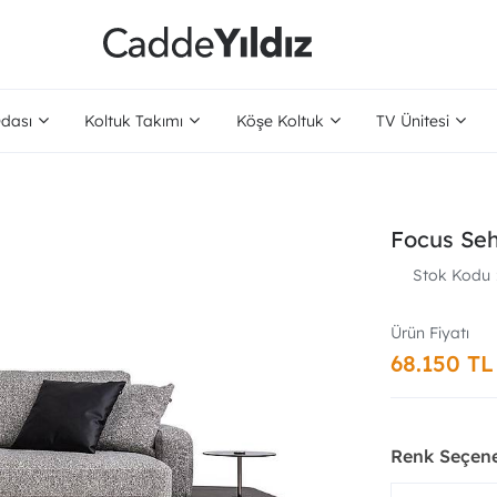
dası
Koltuk Takımı
Köşe Koltuk
TV Ünitesi
Focus Seh
Stok Kodu
68.150 TL
Renk Seçene