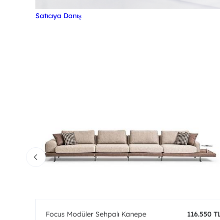
Satıcıya Danış
0 TL
Focus Modüler Sehpalı Kanepe
116.550 T