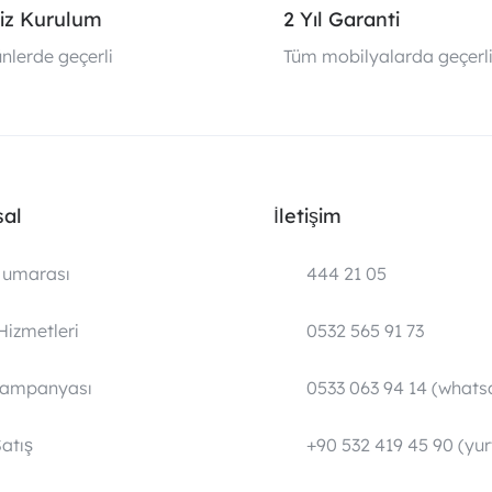
iz Kurulum
2 Yıl Garanti
nlerde geçerli
Tüm mobilyalarda geçerl
al
İletişim
umarası
444 21 05
Hizmetleri
0532 565 91 73
Kampanyası
0533 063 94 14 (whats
atış
+90 532 419 45 90 (yurt