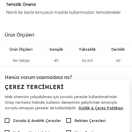
Temizlik Önerisi
Nemli bir bezle kimyasal madde kullanmadan temizlenebilir
Ürün Ölçüleri
Ürün Ölçüleri
Genişlik
Yükseklik
Derinlik
Yan Sehpa
45
56/60
40
Henüz yorum yapmadınız mı?
ÇEREZ TERCIHLERI
Ürünümüze yorum yaparak puan kazanabilir ve ürünlerde
indirim sağlayabilirsiniz.
Web sitemizin çalışabilmesi için zorunlu çerezler kullanılmaktadır.
Onay vermeniz halinde, kullanıcı deneyimini geliştirmek amacıyla
zorunlu olmayan çerezler de kullanılabilir.
Ürünü Değerlendir
Gizlilik & Çerez Politikası
Zorunlu & Analitik Çerezler
Reklam Çerezleri