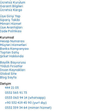
Ücretsiz Kurulum
Garanti Bilgileri
Ücretsiz Kargo
Üye Girişi Yap
Sipariş Takibi
Mimari Hizmet
Üye Avantajları
İade Politikası
Kurumsal
Hesap Numarası
Müşteri Hizmetleri
Banka Kampanyası
Toptan Satış
Şirket Hakkında
Bayilik Başvurusu
Yıldızlı Fırsatlar
İnsan Kaynakları
Global Site
Blog Sayfa
İletişim
444 21 05
0532 565 91 73
0533 063 94 14 (whatsapp)
+90 532 419 45 90 (yurt dışı)
0532 359 34 64 (mimari hizmet)