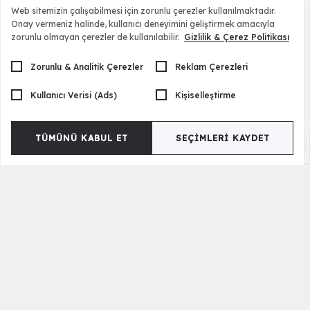
Web sitemizin çalışabilmesi için zorunlu çerezler kullanılmaktadır.
Onay vermeniz halinde, kullanıcı deneyimini geliştirmek amacıyla
zorunlu olmayan çerezler de kullanılabilir.
Gizlilik & Çerez Politikası
Zorunlu & Analitik Çerezler
Reklam Çerezleri
Kullanıcı Verisi (Ads)
Kişiselleştirme
TÜMÜNÜ KABUL ET
SEÇIMLERI KAYDET
Opal - ML Sandalye
9.500,00 TL