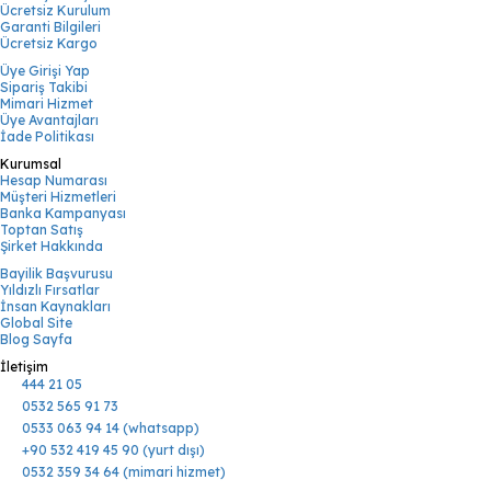
Ücretsiz Kurulum
Garanti Bilgileri
Ücretsiz Kargo
Üye Girişi Yap
Sipariş Takibi
Mimari Hizmet
Üye Avantajları
İade Politikası
Kurumsal
Hesap Numarası
Müşteri Hizmetleri
Banka Kampanyası
Toptan Satış
Şirket Hakkında
Bayilik Başvurusu
Yıldızlı Fırsatlar
İnsan Kaynakları
Global Site
Blog Sayfa
İletişim
444 21 05
0532 565 91 73
0533 063 94 14 (whatsapp)
+90 532 419 45 90 (yurt dışı)
0532 359 34 64 (mimari hizmet)