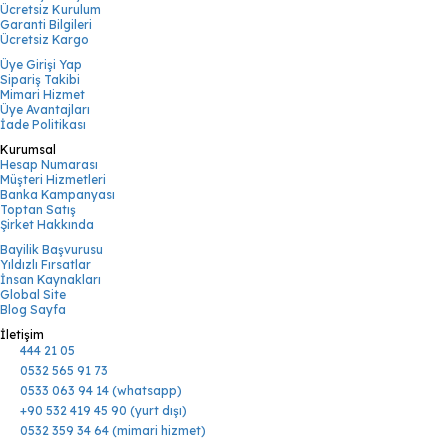
Ücretsiz Kurulum
Garanti Bilgileri
Ücretsiz Kargo
Üye Girişi Yap
Sipariş Takibi
Mimari Hizmet
Üye Avantajları
İade Politikası
Kurumsal
Hesap Numarası
Müşteri Hizmetleri
Banka Kampanyası
Toptan Satış
Şirket Hakkında
Bayilik Başvurusu
Yıldızlı Fırsatlar
İnsan Kaynakları
Global Site
Blog Sayfa
İletişim
444 21 05
0532 565 91 73
0533 063 94 14 (whatsapp)
+90 532 419 45 90 (yurt dışı)
0532 359 34 64 (mimari hizmet)