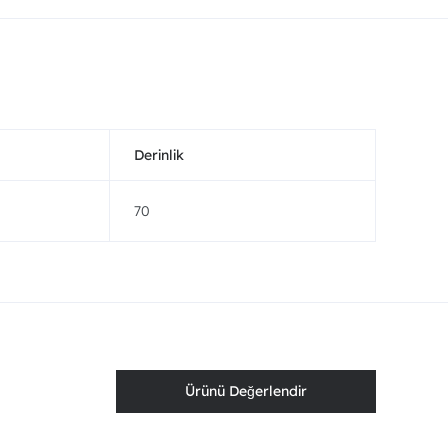
Derinlik
70
Ürünü Değerlendir