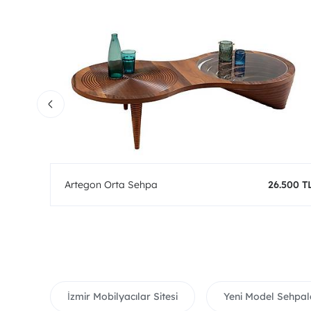
0 TL
Artegon Orta Sehpa
26.500 T
İzmir Mobilyacılar Sitesi
Yeni Model Sehpal