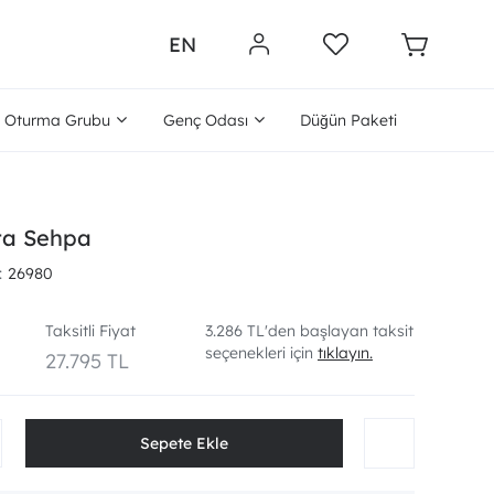
EN
Oturma Grubu
Genç Odası
Düğün Paketi
ta Sehpa
26980
Taksitli Fiyat
3.286 TL'den başlayan taksit
seçenekleri için
tıklayın.
27.795 TL