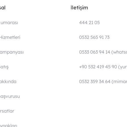
al
İletişim
umarası
444 21 05
Hizmetleri
0532 565 91 73
Kampanyası
0533 063 94 14 (whats
atış
+90 532 419 45 90 (yurt
Hakkında
0532 359 34 64 (mimar
Başvurusu
ırsatlar
ynakları