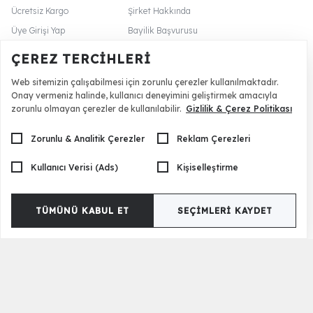
Ücretsiz Kargo
Şirket Hakkında
Üye Girişi Yap
Bayilik Başvurusu
Sipariş Takibi
Yıldızlı Fırsatlar
ÇEREZ TERCIHLERI
Mimari Hizmet
İnsan Kaynakları
Web sitemizin çalışabilmesi için zorunlu çerezler kullanılmaktadır.
Üye Avantajları
Global Site
Onay vermeniz halinde, kullanıcı deneyimini geliştirmek amacıyla
İade Politikası
Blog Sayfa
zorunlu olmayan çerezler de kullanılabilir.
Gizlilik & Çerez Politikası
Zorunlu & Analitik Çerezler
Reklam Çerezleri
İletişim
Kullanıcı Verisi (Ads)
Kişiselleştirme
444 21 05
0532 565 91 73
TÜMÜNÜ KABUL ET
SEÇIMLERI KAYDET
0533 063 94 14 (whatsapp)
+90 532 419 45 90 (yurt dışı)
0532 359 34 64 (mimari hizmet)