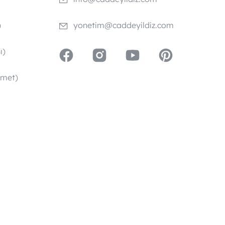
)
yonetim@caddeyildiz.com
ı)
zmet)