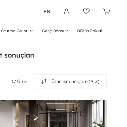
EN
Oturma Grubu
Genç Odası
Düğün Paketi
et sonuçları
17 Ürün
Ürün ismine göre (A-Z)