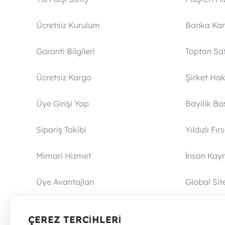
Ücretsiz Kurulum
Banka Ka
Garanti Bilgileri
Toptan Sat
Ücretsiz Kargo
Şirket Ha
Üye Girişi Yap
Bayilik Ba
Sipariş Takibi
Yıldızlı Fır
Mimari Hizmet
İnsan Kayn
Üye Avantajları
Global Sit
İade Politikası
Blog Sayf
ÇEREZ TERCIHLERI