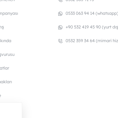
mpanyası
0533 063 94 14 (whatsapp
ış
+90 532 419 45 90 (yurt dış
kkında
0532 359 34 64 (mimari hi
şvurusu
satlar
akları
e
a