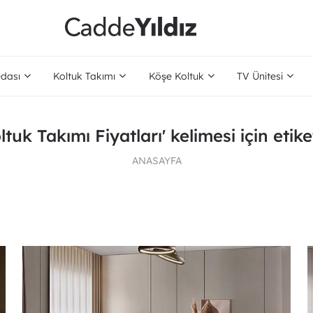
dası
Koltuk Takımı
Köşe Koltuk
TV Ünitesi
ltuk Takımı Fiyatları' kelimesi için etik
ANASAYFA