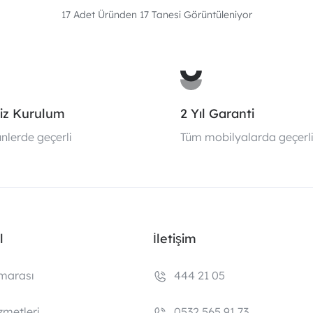
17 Adet Üründen
17
Tanesi Görüntüleniyor
iz Kurulum
2 Yıl Garanti
nlerde geçerli
Tüm mobilyalarda geçerl
l
İletişim
marası
444 21 05
zmetleri
0532 565 91 73