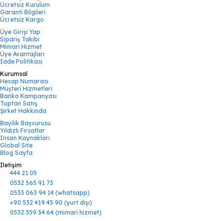
Ücretsiz Kurulum
Garanti Bilgileri
Ücretsiz Kargo
Üye Girişi Yap
Sipariş Takibi
Mimari Hizmet
Üye Avantajları
İade Politikası
Kurumsal
Hesap Numarası
Müşteri Hizmetleri
Banka Kampanyası
Toptan Satış
Şirket Hakkında
Bayilik Başvurusu
Yıldızlı Fırsatlar
İnsan Kaynakları
Global Site
Blog Sayfa
İletişim
444 21 05
0532 565 91 73
0533 063 94 14 (whatsapp)
+90 532 419 45 90 (yurt dışı)
0532 359 34 64 (mimari hizmet)